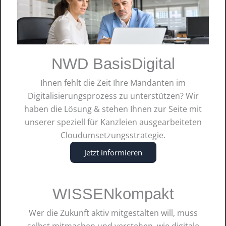
Netz-, PC- und Generallizenz – sind
zum
31.12.2027 abgekündigt
.
Neukundinnen
und -kunden
können DATEV-
Anwendungen
ausschließlich in der
Benutzerlizenz
bestellen.
NWD BasisDigital
Ihnen fehlt die Zeit Ihre Mandanten im
Mit Beginn der Lizenz-Umstellung auf die
Digitalisierungsprozess zu unterstützen? Wir
Benutzerlizenz ist eine überarbeitete Ausgabe
haben die Lösung & stehen Ihnen zur Seite mit
der
DATEV-Preisliste
erschienen. Die
unserer speziell für Kanzleien ausgearbeiteten
Preistabellen wurden dabei um die
Cloudumsetzungsstrategie.
Benutzerlizenz erweitert.
Jetzt informieren
Neuer Lizenztyp: Benutzerlizenz Set
WISSENkompakt
Die bereits bestehenden Lizenztypen
Wer die Zukunft aktiv mitgestalten will, muss
Benutzerlizenz Einzelanwendung und
selbst mitmachen und verstehen, wie digitale