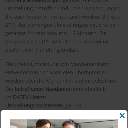
sind
alle Anwendungen
gelistet, die von der
Umstellung betroffen sind – also Anwendungen,
die auch heute schon lizenziert werden. Bei über
87 % der bisherigen Umstellungen dauerte der
gesamte Prozess maximal 15 Minuten. Für
beispielsweise DATEV Unternehmen online
besteht kein Handlungsbedarf.
Die Lizenz-Umstellung von Mandantenkann
entweder von den Kanzleien übernommen
werden oder die Mandanten stellen selbst um.
Die
betroffenen Mandanten
sind ebenfalls
im
DATEV Lizenz-
Umstellungsassistenten
gelistet.
Die
bisherigen Lizenztypen
– Betriebsstätten-,