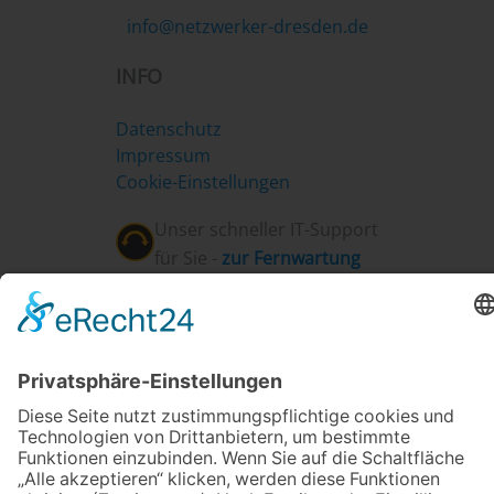
info@netzwerker-dresden.de
INFO
Datenschutz
Impressum
Cookie-Einstellungen
Unser schneller IT-Support
für Sie -
z
ur Fernwartung
AKTUELLES
Netzwerker-Dresden und Eislöwen etablieren Partnerschaft
Unterstüzung für Ukrainische Familie
Standorterweiterung in Bautzen